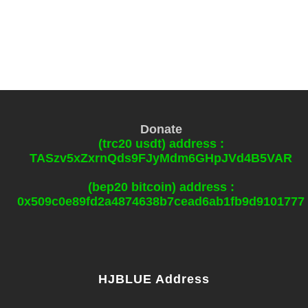
Donate
(trc20 usdt) address :
TASzv5xZxrnQds9FJyMdm6GHpJVd4B5VAR
(bep20 bitcoin) address :
0x509c0e89fd2a4874638b7cead6ab1fb9d9101777
HJBLUE Address