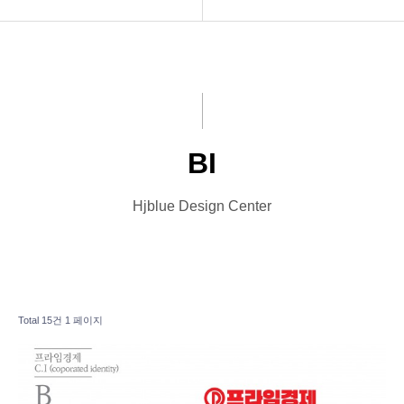
INTRO
BI
HOMEPAGE
CI
VIDEO
BI
LOGO
Hjblue Design Center
PRINT
Font Designs
BLOG
Total 15건
1 페이지
ORDER